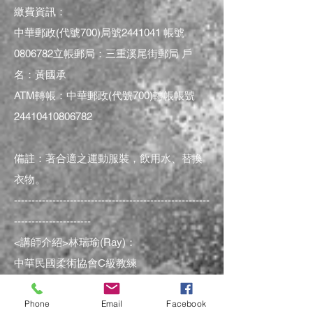
繳費資訊：
中華郵政(代號700)局號2441041 帳號
0806782立帳郵局：三重溪尾街郵局 戶
名：黃國承
ATM轉帳：中華郵政(代號700)轉帳帳號
24410410806782
備註：著合適之運動服裝，飲用水、替換
衣物。
--------------------------------------------------------
----------------------
<講師介紹>林瑞瑜(Ray)：
中華民國柔術協會C級教練
中華民國國(武)術C級教練
Phone
Email
Facebook
中華民國摔角協會C級教練